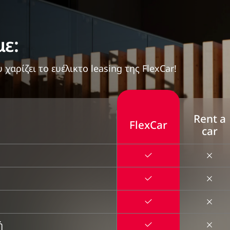
με:
αρίζει το ευέλικτο leasing της FlexCar!
Rent a
FlexCar
car
ή