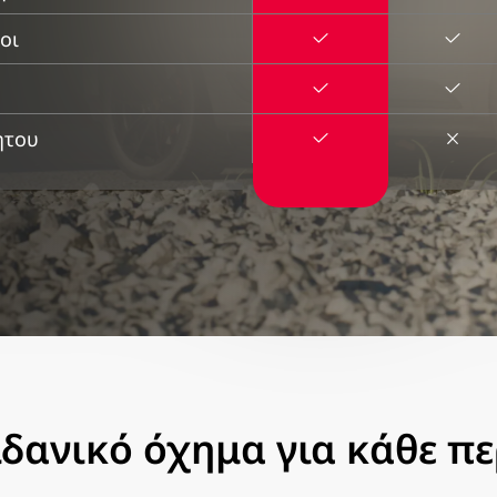
οι
ήτου
ιδανικό όχημα για κάθε π