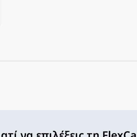
ιατί να επιλέξεις τη FlexCa